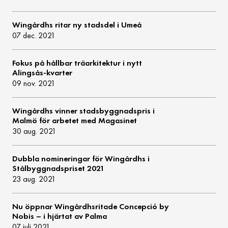
Wingårdhs ritar ny stadsdel i Umeå
07 dec. 2021
Fokus på hållbar träarkitektur i nytt
Alingsås-kvarter
09 nov. 2021
Wingårdhs vinner stadsbyggnadspris i
Malmö för arbetet med Magasinet
30 aug. 2021
Dubbla nomineringar för Wingårdhs i
Stålbyggnadspriset 2021
23 aug. 2021
Nu öppnar Wingårdhsritade Concepció by
Nobis – i hjärtat av Palma
07 juli 2021