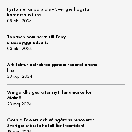
Fyrtornet är på plats - Sveriges högsta
kontorshus i trä
08 okt. 2024
Topasen nominerat till Täby
stadsbyggnadspris!
03 okt. 2024
Arkitektur betraktad genom reparationens
lins
23 sep. 2024
Wingårdhs gestaltar nytt landmärke för
Malmö
23 maj 2024
Gothia Towers och Wingårdhs renoverar
Sveriges största hotell för framtiden!
18 apr. 2024