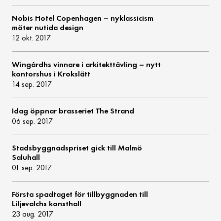
Nobis Hotel Copenhagen – nyklassicism
möter nutida design
12 okt. 2017
Wingårdhs vinnare i arkitekttävling – nytt
kontorshus i Krokslätt
14 sep. 2017
Idag öppnar brasseriet The Strand
06 sep. 2017
Stadsbyggnadspriset gick till Malmö
Saluhall
01 sep. 2017
Första spadtaget för tillbyggnaden till
Liljevalchs konsthall
23 aug. 2017