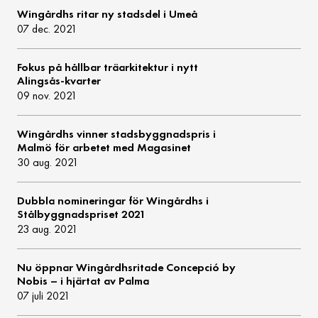
Wingårdhs ritar ny stadsdel i Umeå
07 dec. 2021
Fokus på hållbar träarkitektur i nytt
Alingsås-kvarter
09 nov. 2021
Wingårdhs vinner stadsbyggnadspris i
Malmö för arbetet med Magasinet
30 aug. 2021
Dubbla nomineringar för Wingårdhs i
Stålbyggnadspriset 2021
23 aug. 2021
Nu öppnar Wingårdhsritade Concepció by
Nobis – i hjärtat av Palma
07 juli 2021